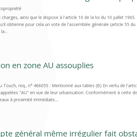
 copropriété
harges, ainsi que le dispose à l'article 10 de la loi du 10 juillet 1965.
u'il obtienne pour cela un vote de l'assemblée générale (article 55 du 
a...
tion en zone AU assouplies
uch, req., n° 466055 : Mentionné aux tables (B) En vertu de l'articl
appelées "AU" en vue de leur urbanisation. Conformément à cette dispo
eaux à proximité immédiate....
pte général même irrégulier fait obsta